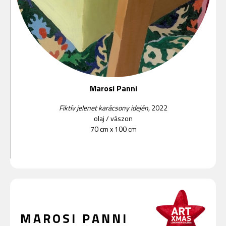
Marosi Panni
Fiktív jelenet karácsony idején,
2022
olaj
/
vászon
70 cm x 100 cm
MAROSI PANNI