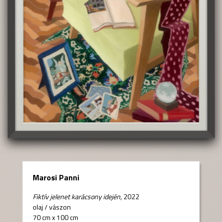
Marosi Panni
Fiktív jelenet karácsony idején,
2022
olaj
/
vászon
70 cm x 100 cm