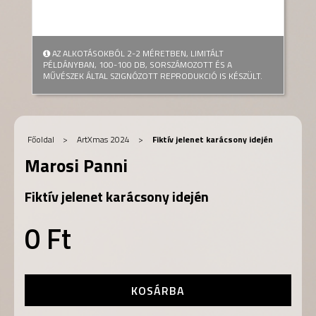
AZ ALKOTÁSOKBÓL 2-2 MÉRETBEN, LIMITÁLT
PÉLDÁNYBAN, 100-100 DB, SORSZÁMOZOTT ÉS A
MŰVÉSZEK ÁLTAL SZIGNÓZOTT REPRODUKCIÓ IS KÉSZÜLT.
Főoldal
>
ArtXmas 2024
>
Fiktív jelenet karácsony idején
Marosi Panni
Fiktív jelenet karácsony idején
0 Ft
KOSÁRBA