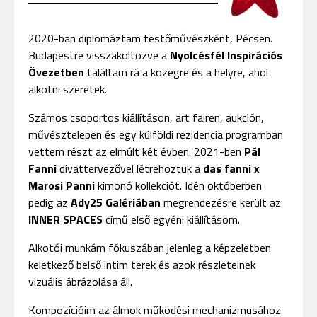
2020-ban diplomáztam festőművészként, Pécsen.
Budapestre visszaköltözve a
Nyolcésfél Inspirációs
Övezetben
találtam rá a közegre és a helyre, ahol
alkotni szeretek.
Számos csoportos kiállításon, art fairen, aukción,
művésztelepen és egy külföldi rezidencia programban
vettem részt az elmúlt két évben. 2021-ben
Pál
Fanni
divattervezővel létrehoztuk a
das fanni x
Marosi Panni
kimonó kollekciót. Idén októberben
pedig az
Ady25 Galériában
megrendezésre került az
INNER SPACES
című első egyéni kiállításom.
Alkotói munkám fókuszában jelenleg a képzeletben
keletkező belső intim terek és azok részleteinek
vizuális ábrázolása áll.
Kompozícióim az álmok működési mechanizmusához