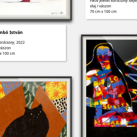
Fiktív jelenet karácsony idej
olaj
/
vászon
70 cm x 100 cm
mbó István
arácsony,
2022
vászon
x 100 cm