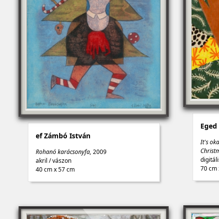
Eged 
ef Zámbó István
It's ok
Christ
Rohanó karácsonyfa,
2009
digitál
akril
/
vászon
70 cm 
40 cm x 57 cm