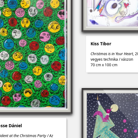
Kiss Tibor
Christmas is in Your Heart,
2
vegyes technika
/
vászon
70 cm x 100 cm
sse Dániel
ident at the Christmas Party / Az