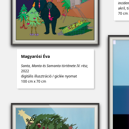
inciden
akril, 
70 cm 
Magyarósi Éva
Santa, Manta és Samanta története IV. rész,
2022
digitális illusztráció
/
giclée nyomat
100 cm x 70 cm