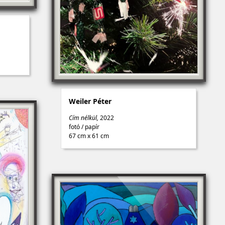
Weiler Péter
Cím nélkül,
2022
fotó
/
papír
67 cm x 61 cm