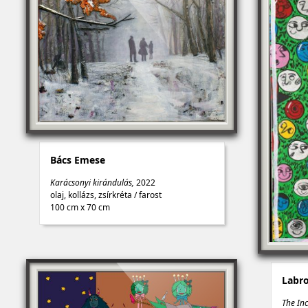
Bács Emese
Karácsonyi kirándulás,
2022
olaj, kollázs, zsírkréta
/
farost
100 cm x 70 cm
Labro
The Inc