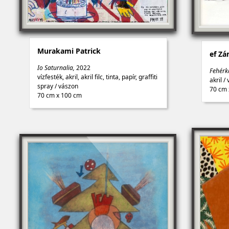
Murakami Patrick
ef Zá
Io Saturnalia,
2022
Fehérk
vízfesték, akril, akril filc, tinta, papír, graffiti
akril
/
spray
/
vászon
70 cm 
70 cm x 100 cm