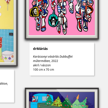
drMáriás
Karácsonyi vásárlás Dubbuffet
műtermében,
2022
akril
/
vászon
100 cm x 70 cm
dition,