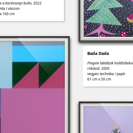
s a karácsonyi bulin,
2022
tinta
/
vászon
x 100 cm
Bada Dada
Pingvin labdázik holdtölteko
rókával,
2005
vegyes technika
/
papír
61 cm x 50 cm