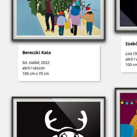
Szabó
Bereczki Kata
Lost C
akril
/
Szt. család,
2022
100 cm
akril
/
vászon
100 cm x 70 cm