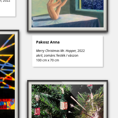
én,
2022
Pakosz Anna
Merry Christmas Mr. Hopper,
2022
akril, zománc festék
/
vászon
100 cm x 70 cm