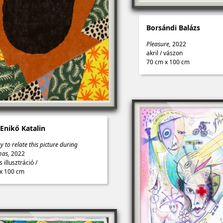
Borsándi Balázs
Pleasure,
2022
akril
/
vászon
70 cm x 100 cm
Enikő Katalin
ay to relate this picture during
mas,
2022
is illusztráció
/
x 100 cm