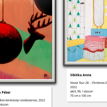
Sibitka Anna
House Tour 28. - Christmas E
2022
akril, filc
/
vászon
 Péter
70 cm x 100 cm
közi karácsonyi csodaszarvas,
2022
vászon