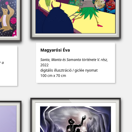
Magyarósi Éva
Santa, Manta és Samanta története V. rész,
r a
2022
digitális illusztráció
/
giclée nyomat
100 cm x 70 cm