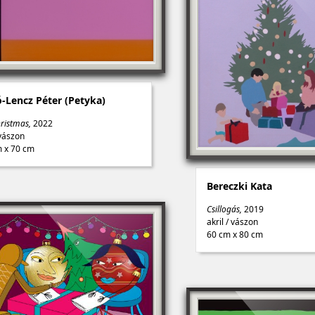
-Lencz Péter (Petyka)
hristmas,
2022
vászon
 x 70 cm
Bereczki Kata
Csillogás,
2019
akril
/
vászon
60 cm x 80 cm