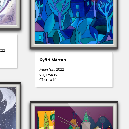
022
Győri Márton
Kegyelem,
2022
olaj
/
vászon
67 cm x 61 cm